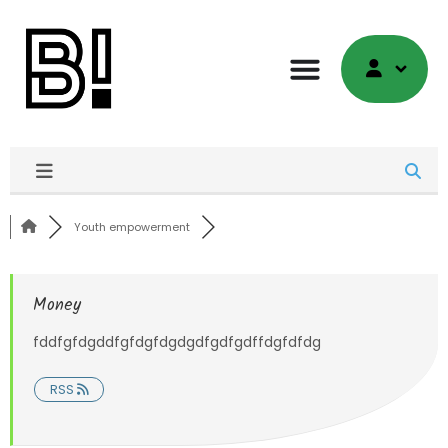
Youth empowerment
Money
fddfgfdgddfgfdgfdgdgdfgdfgdffdgfdfdg
RSS